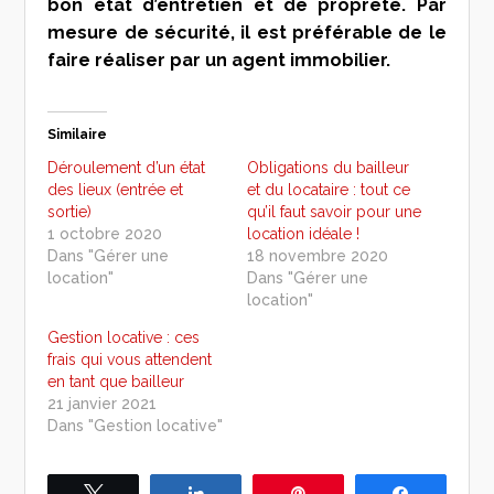
bon état d’entretien et de propreté. Par
mesure de sécurité, il est préférable de le
faire réaliser par un agent immobilier.
Similaire
Déroulement d’un état
Obligations du bailleur
des lieux (entrée et
et du locataire : tout ce
sortie)
qu’il faut savoir pour une
1 octobre 2020
location idéale !
Dans "Gérer une
18 novembre 2020
location"
Dans "Gérer une
location"
Gestion locative : ces
frais qui vous attendent
en tant que bailleur
21 janvier 2021
Dans "Gestion locative"
Tweetez
Partagez
Épingle
Partagez