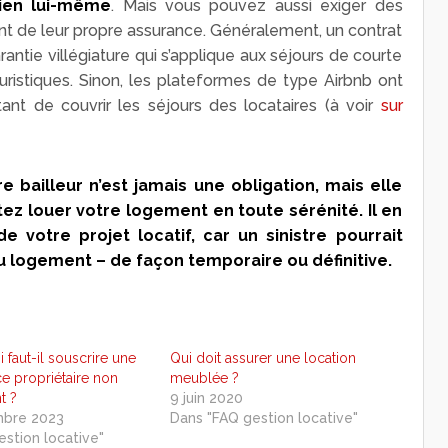
bien lui-même
. Mais vous pouvez aussi exiger des
sent de leur propre assurance. Généralement, un contrat
rantie villégiature qui s’applique aux séjours de courte
ristiques. Sinon, les plateformes de type Airbnb ont
ant de couvrir les séjours des locataires (à voir
sur
e bailleur n’est jamais une obligation, mais elle
z louer votre logement en toute sérénité. Il en
e votre projet locatif, car un sinistre pourrait
u logement – de façon temporaire ou définitive.
 faut-il souscrire une
Qui doit assurer une location
e propriétaire non
meublée ?
t ?
9 juin 2020
mbre 2023
Dans "FAQ gestion locative"
estion locative"