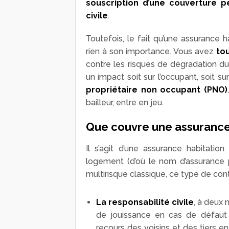
souscription d’une couverture p
civile
.
Toutefois, le fait qu’une assurance ha
rien à son importance. Vous avez
tou
contre les risques de dégradation du 
un impact soit sur l’occupant, soit su
propriétaire non occupant (PNO)
bailleur, entre en jeu.
Que couvre une assurance h
Il s’agit d’une assurance habitatio
logement (d’où le nom d’assurance pr
multirisque classique, ce type de co
La responsabilité civile
, à deux 
de jouissance en cas de défaut d
recours des voisins et des tiers e