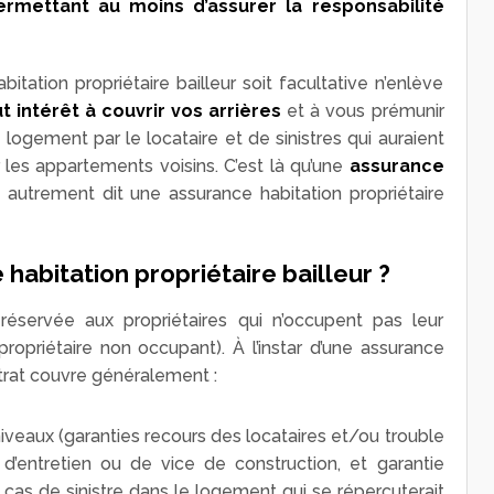
ermettant au moins d’assurer la responsabilité
bitation propriétaire bailleur soit facultative n’enlève
t intérêt à couvrir vos arrières
et à vous prémunir
logement par le locataire et de sinistres qui auraient
r les appartements voisins. C’est là qu’une
assurance
, autrement dit une assurance habitation propriétaire
abitation propriétaire bailleur ?
n réservée aux propriétaires qui n’occupent pas leur
opriétaire non occupant). À l’instar d’une assurance
ntrat couvre généralement :
niveaux (garanties recours des locataires et/ou trouble
’entretien ou de vice de construction, et garantie
n cas de sinistre dans le logement qui se répercuterait