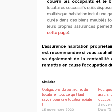
couvrir les occupants et le 
locataires successifs qu’ils dispo
multirisque habitation inclut une ga
durée dans des biens meublés tou
leurs propres assurances permett
cette page
).
L’assurance habitation propriétair
est recommandée si vous souhaite
va également de la rentabilité d
remettre en cause l’occupation d
Similaire
Obligations du bailleur et du
Pourquoi
locataire : tout ce qu’il faut
assuranc
savoir pour une location idéale
occupan
!
2 nove
18 novembre 2020
Dans "G