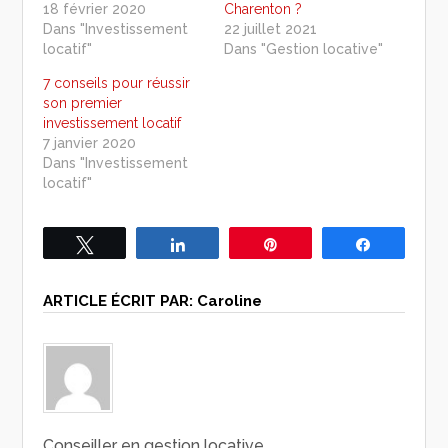
18 février 2020
Charenton ?
Dans "Investissement
22 juillet 2021
locatif"
Dans "Gestion locative"
7 conseils pour réussir
son premier
investissement locatif
7 janvier 2020
Dans "Investissement
locatif"
Tweetez
Partagez
Épingle
Partagez
ARTICLE ÉCRIT PAR:
Caroline
Conseiller en gestion locative